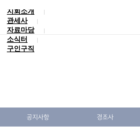
지회소개
관세사
자료마당
소식터
구인구직
공지사항
경조사