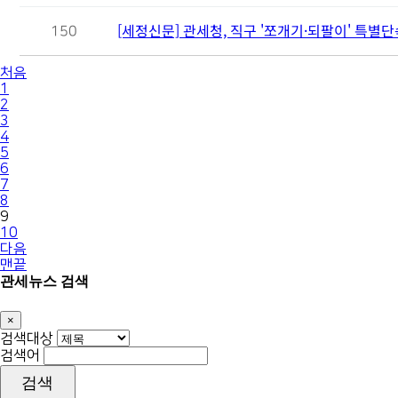
[세정신문] 관세청, 직구 '쪼개기·되팔이' 특별
150
처음
1
2
3
4
5
6
7
8
9
10
다음
맨끝
관세뉴스 검색
×
Close
검색대상
검색어
검색