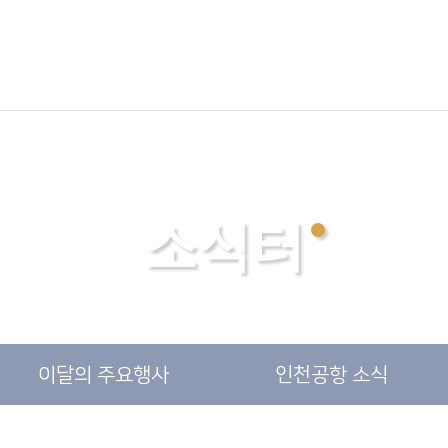
소식터
이달의
주요행사
인천
공항 소식