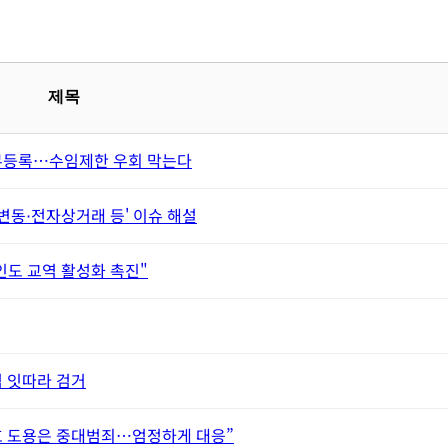
제목
의무등록…수임제한 우회 막는다
변동⋅전자상거래 등' 이슈 해설
인도 교역 활성화 촉진"
범 잇따라 검거
호 도용은 중대범죄…엄정하게 대응”